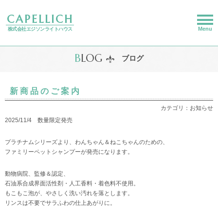
CAPELLICH
Menu
株式会社エジソンライトハウス
B
LOG
ブログ
新商品のご案内
カテゴリ：お知らせ
2025/11/4 数量限定発売
プラチナムシリーズより、わんちゃん＆ねこちゃんのための、
ファミリーペットシャンプーが発売になります。
動物病院、監修＆認定、
石油系合成界面活性剤・人工香料・着色料不使用。
もこもこ泡が、やさしく洗い汚れを落とします。
リンスは不要でサラふわの仕上あがりに。